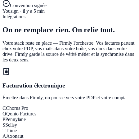
Convention signée
Yousign · il y a 5 min
Intégrations
On ne remplace rien.
On relie tout.
Votre stack reste en place — Firmly l'orchestre. Vos factures partent
chez votre PDP, vos mails dans votre boîte, vos docs dans votre
drive. Firmly garde la source de vérité métier et la synchronise dans
les deux sens.
Facturation électronique
Émettez dans Firmly, on pousse vers votre PDP et votre compta.
C
Chorus Pro
Q
Qonto Factures
P
Pennylane
S
Sellsy
T
Tiime
A
Axonaut