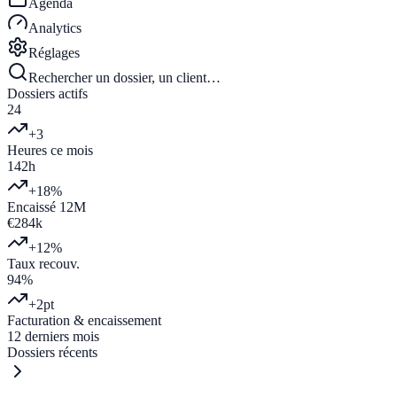
Agenda
Analytics
Réglages
Rechercher un dossier, un client…
Dossiers actifs
24
+3
Heures ce mois
142h
+18%
Encaissé 12M
€284k
+12%
Taux recouv.
94%
+2pt
Facturation & encaissement
12 derniers mois
Dossiers récents