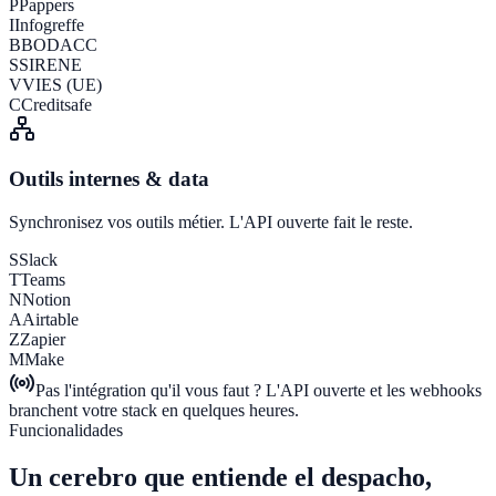
P
Pappers
I
Infogreffe
B
BODACC
S
SIRENE
V
VIES (UE)
C
Creditsafe
Outils internes & data
Synchronisez vos outils métier. L'API ouverte fait le reste.
S
Slack
T
Teams
N
Notion
A
Airtable
Z
Zapier
M
Make
Pas l'intégration qu'il vous faut ? L'API ouverte et les webhooks
branchent votre stack en quelques heures.
Funcionalidades
Un cerebro que entiende el despacho,