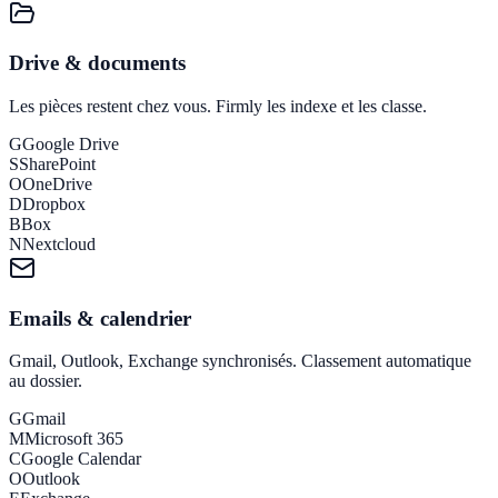
Drive & documents
Les pièces restent chez vous. Firmly les indexe et les classe.
G
Google Drive
S
SharePoint
O
OneDrive
D
Dropbox
B
Box
N
Nextcloud
Emails & calendrier
Gmail, Outlook, Exchange synchronisés. Classement automatique
au dossier.
G
Gmail
M
Microsoft 365
C
Google Calendar
O
Outlook