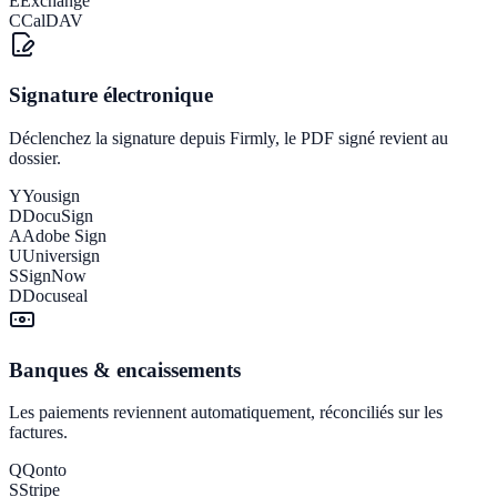
E
Exchange
C
CalDAV
Signature électronique
Déclenchez la signature depuis Firmly, le PDF signé revient au
dossier.
Y
Yousign
D
DocuSign
A
Adobe Sign
U
Universign
S
SignNow
D
Docuseal
Banques & encaissements
Les paiements reviennent automatiquement, réconciliés sur les
factures.
Q
Qonto
S
Stripe