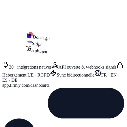
Docusign
Stripe
HubSpot
30+ intégrations natives
API ouverte & webhooks signés
Hébergement UE · RGPD
Sync bidirectionnelle
FR · EN ·
ES · DE
app.firmly.com/dashboard