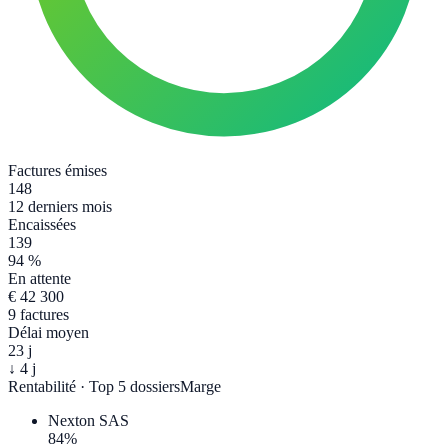
Factures émises
148
12 derniers mois
Encaissées
139
94 %
En attente
€ 42 300
9 factures
Délai moyen
23 j
↓ 4 j
Rentabilité · Top 5 dossiers
Marge
Nexton SAS
84
%