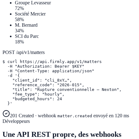
Groupe Levasseur
72
%
Société Mercier
58
%
M. Bernard
34
%
SCI du Parc
18
%
POST /api/v1/matters
$
curl
https://api.firmly.app/v1/matters
-H
"Authorization: Bearer $KEY"
-H
"Content-Type: application/json"
-d 
'
{
"client_id"
:
"cli_8xY…"
,
"reference_code"
:
"2026-015"
,
"title"
:
"Rupture conventionnelle — Nexton"
,
"fee_type"
:
"hourly"
,
"budgeted_hours"
: 24
}
'
201 Created · webhook
envoyé en 120 ms
matter.created
Développeurs
Une API REST propre, des webhooks