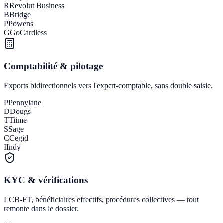
R
Revolut Business
B
Bridge
P
Powens
G
GoCardless
Comptabilité & pilotage
Exports bidirectionnels vers l'expert-comptable, sans double saisie.
P
Pennylane
D
Dougs
T
Tiime
S
Sage
C
Cegid
I
Indy
KYC & vérifications
LCB-FT, bénéficiaires effectifs, procédures collectives — tout
remonte dans le dossier.