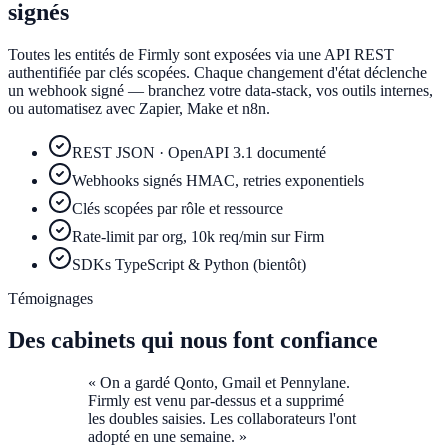
signés
Toutes les entités de Firmly sont exposées via une API REST
authentifiée par clés scopées. Chaque changement d'état déclenche
un webhook signé — branchez votre data-stack, vos outils internes,
ou automatisez avec Zapier, Make et n8n.
REST JSON · OpenAPI 3.1 documenté
Webhooks signés HMAC, retries exponentiels
Clés scopées par rôle et ressource
Rate-limit par org, 10k req/min sur Firm
SDKs TypeScript & Python (bientôt)
Témoignages
Des cabinets qui nous font confiance
«
On a gardé Qonto, Gmail et Pennylane.
Firmly est venu par-dessus et a supprimé
les doubles saisies. Les collaborateurs l'ont
adopté en une semaine.
»